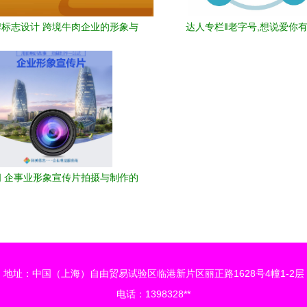
标志设计 跨境牛肉企业的形象与
达人专栏‖老字号,想说爱你
信任塑造
 企事业形象宣传片拍摄与制作的
精髓对话企业形象策划
地址：中国（上海）自由贸易试验区临港新片区丽正路1628号4幢1-2层
电话：1398328**