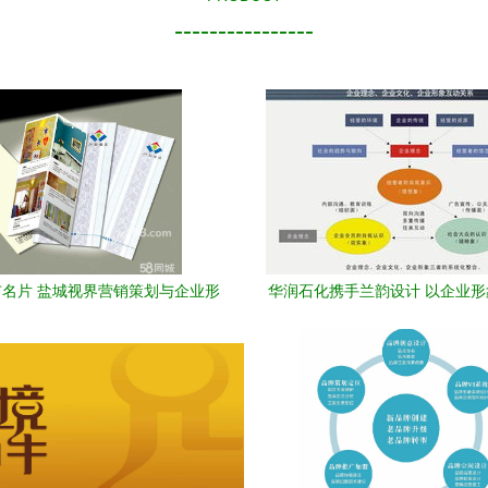
----------------
名片 盐城视界营销策划与企业形
华润石化携手兰韵设计 以企业
象策划的价值与路径
塑品牌力量